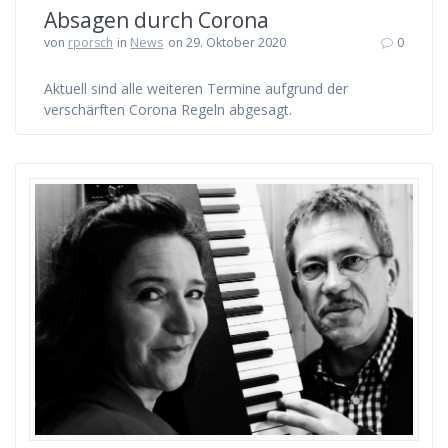
Absagen durch Corona
von
rporsch
in
News
on 29. Oktober 2020
0
Aktuell sind alle weiteren Termine aufgrund der
verschärften Corona Regeln abgesagt.